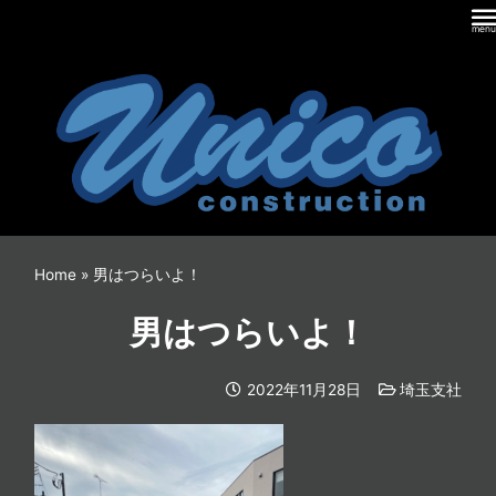
内
容
を
ス
キ
ッ
プ
Home
»
男はつらいよ！
男はつらいよ！
2022年11月28日
埼玉支社