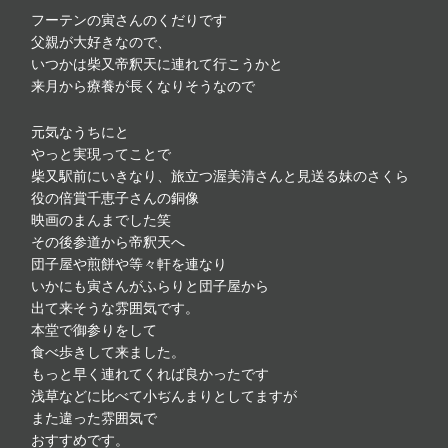
フーテンの寅さんのくだりです
父親が大好きなので、
いつかは柴又帝釈天に連れて行こうかと
来月から療養が長くなりそうなので
元気なうちにと
やっと実現ってことで
柴又駅前にいきなり、旅立つ渥美清さんと見送る妹のさくら
役の倍賞千恵子さんの銅像
映画のまんまでした笑
その後参道から帝釈天へ
団子屋や煎餅や等々軒を連なり
いかにも寅さんがふらりと団子屋から
出て来そうな雰囲気です。
本堂で御参りをして
食べ歩きして来ました。
もっと早く連れてくれば良かったです
浅草などに比べて小ぢんまりとしてますが
また違った雰囲気で
おすすめです。