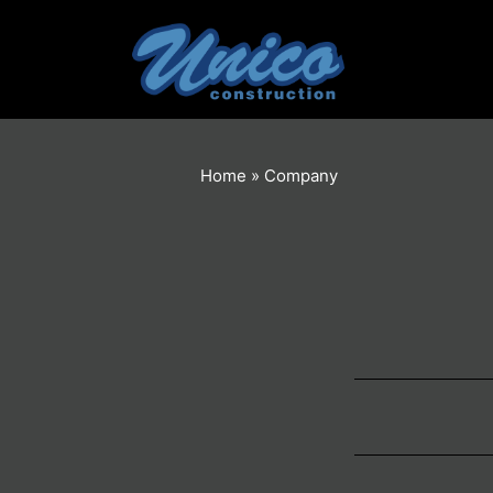
内
容
を
ス
キ
ッ
プ
Home
»
Company