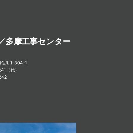
／多摩工事センター
町1-304-1
3241（代）
242