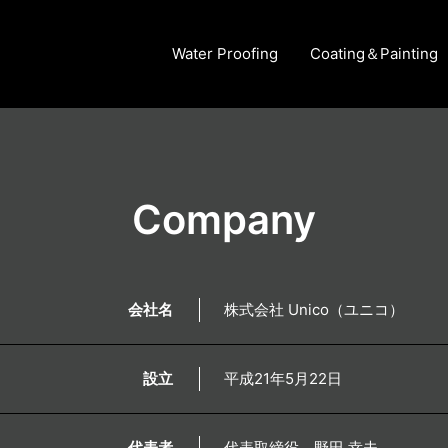
Water Proofing
Coating＆Painting
Company
会社名
株式会社 Unico（ユニコ）
設立
平成21年5月22日
代表者
代表取締役 野田 幸夫