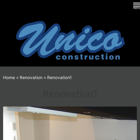
内
容
を
ス
キ
ッ
プ
Home
»
Renovation
»
Renovation1
Renovation1