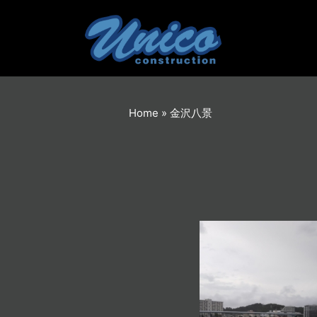
内
容
を
ス
キ
ッ
プ
Home
»
金沢八景