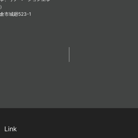
コ）
鎌倉市城廻523-1
Link