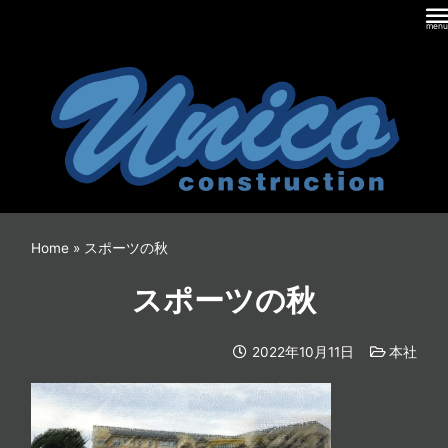
内
容
を
ス
キ
ッ
プ
Home
»
スポーツの秋
スポーツの秋
2022年10月11日
本社