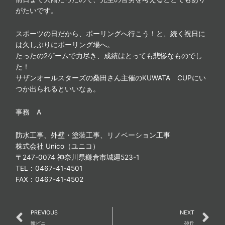
がたいです。
スポーツの日だから、ボーリングへ行こう！と、続く祝日に
は久しぶりにボーリング場へ。
たったの2ゲームで力尽き、成績はとっても悲惨なものでし
た！
サザンオールスターズの桑田さん主催のKUWATA CUPにい
つか出られるといいなぁ。
事務 A
防水工事、外壁・塗装工事、リノベーション工事
株式会社 Unico（ユニコ）
〒247-0074 神奈川県鎌倉市城廻523-1
TEL：0467-41-4501
FAX：0467-41-4502
Prev
N
PREVIOUS
NEXT
韓ビニ
砂丘