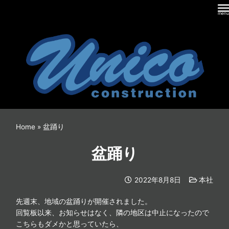
内
容
を
ス
キ
ッ
プ
Home
»
盆踊り
盆踊り
2022年8月8日
本社
先週末、地域の盆踊りが開催されました。
回覧板以来、お知らせはなく、隣の地区は中止になったので
こちらもダメかと思っていたら、