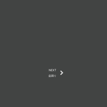
。
Next
NEXT
盆踊り