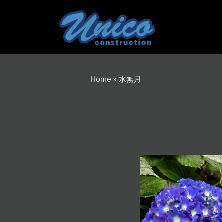
内
容
を
ス
キ
ッ
プ
Home
»
水無月