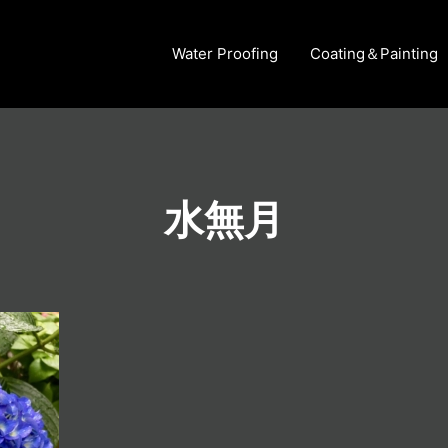
Water Proofing
Coating＆Painting
水無月