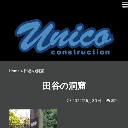
内
容
を
ス
キ
ッ
プ
Home
»
田谷の洞窟
田谷の洞窟
2022年5月30日
本社