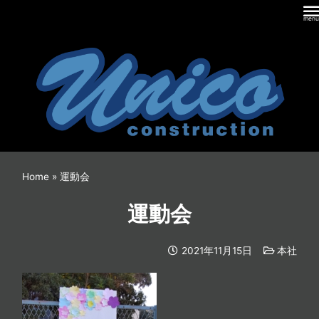
内
容
を
ス
キ
ッ
プ
Home
»
運動会
運動会
2021年11月15日
本社