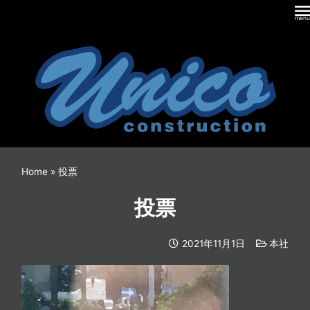
内
容
を
ス
キ
ッ
プ
Home
»
投票
投票
2021年11月1日
本社