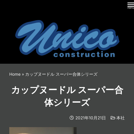
内
容
を
ス
キ
ッ
プ
Home
»
カップヌードル スーパー合体シリーズ
カップヌードル スーパー合
体シリーズ
2021年10月21日
本社