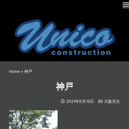
内
容
を
ス
キ
ッ
プ
Home
»
神戸
神戸
2021年6月15日
大阪支社