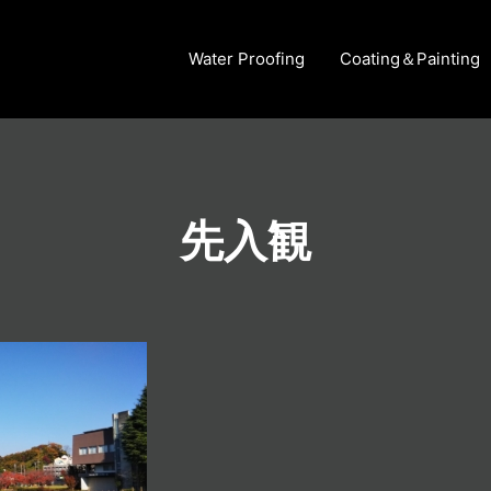
Water Proofing
Coating＆Painting
先入観