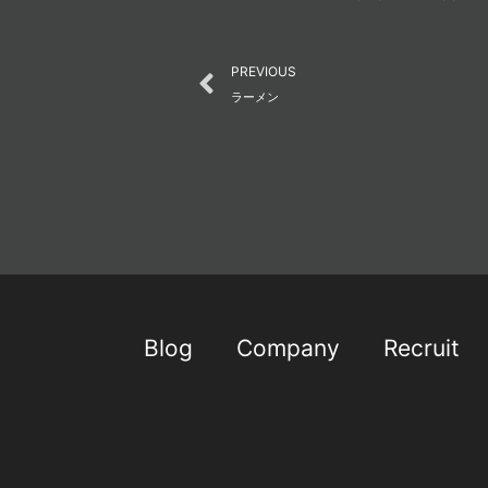
Prev
PREVIOUS
ラーメン
Blog
Company
Recruit