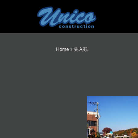
内
容
を
ス
キ
ッ
プ
Home
»
先入観