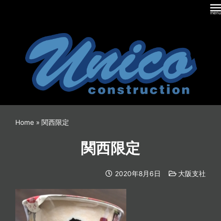
内
容
を
ス
キ
ッ
プ
Home
»
関西限定
関西限定
2020年8月6日
大阪支社