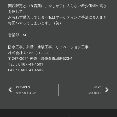
関西限定という言葉に、今しか手に入らない希少価値の高さ
を感じて、
おもわず購入してしまう私はマーケティング手法にまんまと
毎回ハマってしまいます。（笑）
営業部 M
防水工事、外壁・塗装工事、リノベーション工事
株式会社 Unico（ユニコ）
〒247-0074 神奈川県鎌倉市城廻523-1
TEL：0467-41-4501
FAX：0467-41-4502
Prev
N
PREVIOUS
NEXT
今年も会えました
Eye care ‼️